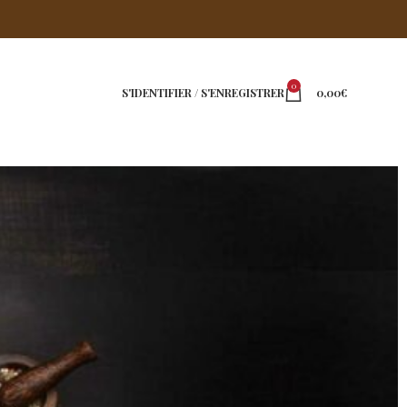
0
S'IDENTIFIER / S'ENREGISTRER
0,00
€