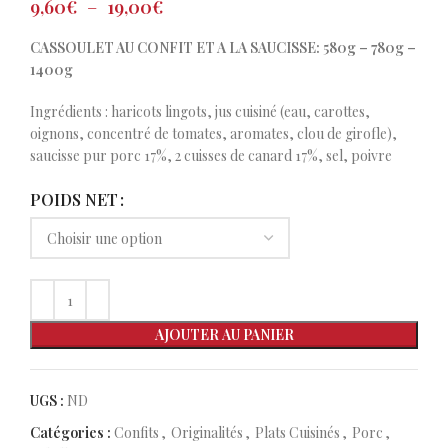
9,60
€
–
19,00
€
CASSOULET AU CONFIT ET A LA SAUCISSE: 580g – 780g –
1400g
Ingrédients : haricots lingots, jus cuisiné (eau, carottes,
oignons, concentré de tomates, aromates, clou de girofle),
saucisse pur porc 17%, 2 cuisses de canard 17%, sel, poivre
POIDS NET
AJOUTER AU PANIER
UGS :
ND
Catégories :
Confits
,
Originalités
,
Plats Cuisinés
,
Porc
,