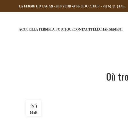
LA FERME DU LACAS - ELEVEUR & PRODUCTEUR - 05 63 33 38 54
ACCUEIL
LA FERME
LA BOUTIQUE
CONTACT
TÉLÉCHARGEMENT
Où tr
20
MAR