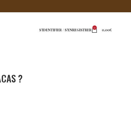
0
S'IDENTIFIER / S'ENREGISTRER
0,00
€
ACAS ?