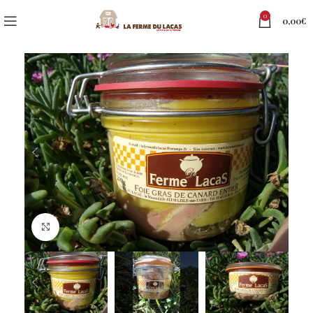
0
0,00
€
Click to enlarge